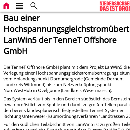
Bau einer
Hochspannungsgleichstromübert
LanWin5 der TenneT Offshore
GmbH
Die TenneT Offshore GmbH plant mit dem Projekt LanWin5 die
Verlegung einer Hochspannungsgleichstromübertragungsleitun
vom Anlandungspunkt Dornumergrode (Gemeinde Dornum,
Landkreis Wittmund) bis zum Netzverknüpfungspunkt
NordWestHub in Ovelgönne (Landkreis Wesermarsch).
Das System verläuft bis in den Bereich südöstlich des Bernstei
bzw. nordöstlich von Spohle und damit zu großen Teilen paralle
den bereits landesplanerisch festgestellten TenneT Systemen
Richtung Unterweser (Raumordnungsverfahren “Landtrassen 20
Für den südlichen Teilabschnitt von LanWin5 ist zu großen Teil
zukünftige räumliche Bündelung mit dem System BalWin5 (NO