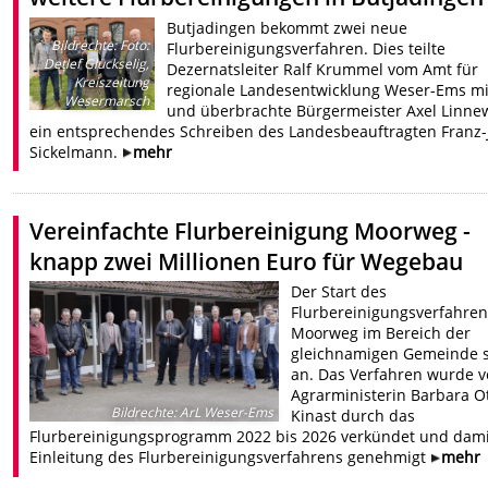
Butjadingen bekommt zwei neue
Bildrechte
:
Foto:
Flurbereinigungsverfahren. Dies teilte
Detlef Glückselig,
Dezernatsleiter Ralf Krummel vom Amt für
Kreiszeitung
regionale Landesentwicklung Weser-Ems mi
Wesermarsch
und überbrachte Bürgermeister Axel Linne
ein entsprechendes Schreiben des Landesbeauftragten Franz-
Sickelmann.
mehr
Vereinfachte Flurbereinigung Moorweg -
knapp zwei Millionen Euro für Wegebau
Der Start des
Flurbereinigungsverfahre
Moorweg im Bereich der
gleichnamigen Gemeinde s
an. Das Verfahren wurde 
Agrarministerin Barbara O
Bildrechte
:
ArL Weser-Ems
Kinast durch das
Flurbereinigungsprogramm 2022 bis 2026 verkündet und dami
Einleitung des Flurbereinigungsverfahrens genehmigt
mehr