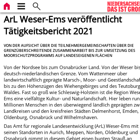
ArL Weser-Ems veröffentlicht
Tätigkeitsbericht 2021
VON DER AUFSICHT ÜBER DIE TEILNEHMERGEMEINSCHAFTEN ÜBER DIE
GRENZÜBERSCHREITENDE ZUSAMMENARBEIT BIS ZUR UMSETZUNG DES
MOORSCHUTZPROGRAMMS AUF LANDESEIGENEN FLÄCHEN
Von der Nordsee bis zum Osnabrücker Land. Von der Weser bis
deutsch-niederländischen Grenze. Vom Wattenmeer über
landwirtschaftlich geprägte Marsch-, Moor- und Geestlandscha
bis zu den Höhenzügen des Wiehengebirges und des Teutobur
Waldes. Fast so groß wie Schleswig-Holstein ist die Region Wes
Ems eine vielfältige Kultur- und Naturlandschaft. Hier leben ru
Millionen Menschen in den überwiegend ländlich geprägten zw
Landkreisen und den kreisfreien Städten Delmenhorst, Emden,
Oldenburg, Osnabrück und Wilhelmshaven.
Das Amt für regionale Landesentwicklung (ArL) Weser-Ems mit
seinen Standorten in Aurich, Meppen, Norden, Oldenburg und
Osnabrück nimmt in diesem Gebiet einen bunten Strauß an