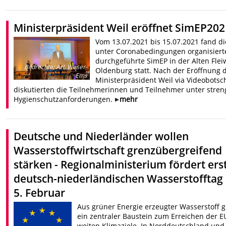
Ministerpräsident Weil eröffnet SimEP202
Vom 13.07.2021 bis 15.07.2021 fand di
unter Coronabedingungen organisiert
durchgeführte SimEP in der Alten Flei
Bildrechte
:
ArL Weser-
Oldenburg statt. Nach der Eröffnung 
Ems
Ministerpräsident Weil via Videobotsc
diskutierten die Teilnehmerinnen und Teilnehmer unter stre
Hygienschutzanforderungen.
mehr
Deutsche und Niederländer wollen
Wasserstoffwirtschaft grenzübergreifend
stärken - Regionalministerium fördert ers
deutsch-niederländischen Wasserstofftag
5. Februar
Aus grüner Energie erzeugter Wasserstoff gi
ein zentraler Baustein zum Erreichen der E
weiten Klimaziele. In Norddeutschland und