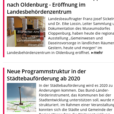
nach Oldenburg - Eröffnung im
Landesbehördenzentrum
Landesbeauftragter Franz-Josef Sicke
und Dr. Eike Lossin, Leiter Sammlung
Dokumentation des Museumsdorfes
Bildrechte
:
Amt für
Cloppenburg, haben heute die region
regionale
Ausstellung „Gemeinwesen und
Landesentwicklung
Daseinsvorsorge in ländlichen Räumen
Weser-Ems
Gestern, heute und morgen“ im
Landesbehördenzentrum in Oldenburg eröffnet.
mehr
Neue Programmstruktur in der
Städtebauförderung ab 2020
In der Städtebauförderung wird es 2020 zu
Änderungen kommen. Das Bund-Länder-
Förderinstrument, das Kommunen bei der
Stadtentwicklung unterstützen soll, wurde 
strukturiert. im Rahmen einer Veranstaltun
konnten sich die Städte und Gemeinde der