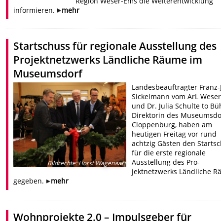
Region Weser-Ems die Weiterentwicklung
informieren.
mehr
Startschuss für regionale Ausstellung des
Projektnetzwerks Ländliche Räume im
Museumsdorf
Landesbeauftragter Franz-
Sickelmann vom ArL Wese
und Dr. Julia Schulte to Bü
Direktorin des Museumsdo
Cloppenburg, haben am
heutigen Freitag vor rund
achtzig Gästen den Starts
für die erste regionale
Ausstellung des Pro-
Bildrechte
:
Horst Wagenaar
jektnetzwerks Ländliche 
gegeben.
mehr
Wohnprojekte 2.0 – Impulsgeber für