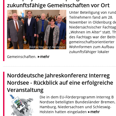
zukunftsfähige Gemeinschaften vor Ort
Unter Beteiligung von run
Teilnehmern fand am 28.
November in Oldenburg de
Niedersächsischer Fachta
„Wohnen im Alter“ statt. 
des Fachtags war der Beit
gemeinschaftsorientierter
Wohnformen zum Aufbau
Bildrechte
:
Jörg Hemmen
zukunftsfähiger lokaler
Gemeinschaften.
mehr
Norddeutsche Jahreskonferenz Interreg
Nordsee - Rückblick auf eine erfolgreiche
Veranstaltung
Die in dem EU-Förderprogramm Interreg B
Nordsee beteiligten Bundesländer Bremen,
Hamburg, Niedersachsen und Schleswig-
Holstein hatten eingeladen
mehr