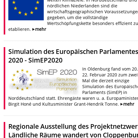
nördlichen Niederlanden sind die
wirtschaftsgeographischen Voraussetzunge
gegeben, um die vollständige
Wertschöpfungskette besonders effizient z
etablieren.
mehr
Simulation des Europäischen Parlamente
2020 - SimEP2020
In Oldenburg fand vom 20.
22. Februar 2020 zum zwei
Mal die derzeit einzige
Bildrechte
:
Simulation des
Simulation des Europäisc
Europäischen Parlaments in Oldenburg
e.V. i.G.
Parlaments (SimEP) in
Norddeutschland statt. Ehrengäste waren u. a. Europaministe
Birgit Honé und Kultusminister Grant-Hendrik Tonne.
mehr
Regionale Ausstellung des Projektnetzwe
Ländliche Räume wandert von Cloppenbu