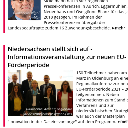
Sickelmann hat in vier regionalen
Pressekonferenzen in Aurich, Eggermühlen,
Neuenhaus und Ovelgönne Bilanz für das J
Bildrechte
:
Nigel
2018 gezogen. Im Rahmen der
Treblin
Pressekonferenzen übergab der
Landesbeauftragte zudem 16 Zuwendungsbescheide.
mehr
Niedersachsen stellt sich auf -
Informationsveranstaltung zur neuen EU-
Förderperiode
150 Teilnehmer haben am 
März in Oldenburg an eine
Regionalkonferenz zur ne
EU-Förderperiode 2021 – 2
teilgenommen. Neben
Informationen zum Stand 
Verfahrens und zur
Bildrechte
:
Amt für regionale
niedersächsischen Strateg
Landesentwicklung Weser-Ems
war auch der Masterplan
"Innovation in der Daseinsvorsorge" auf dem Programm.
me