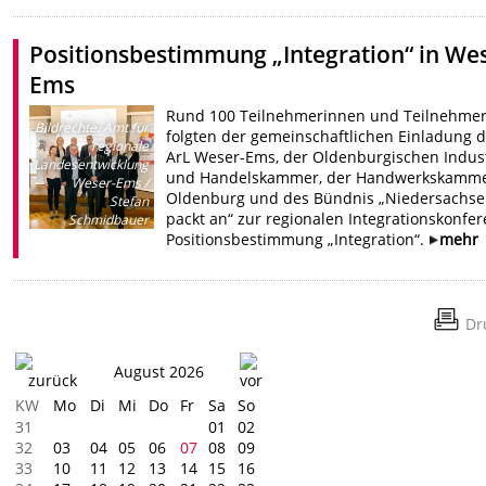
Positionsbestimmung „Integration“ in We
Ems
Rund 100 Teilnehmerinnen und Teilnehme
Bildrechte
:
Amt für
folgten der gemeinschaftlichen Einladung 
regionale
ArL Weser-Ems, der Oldenburgischen Indust
Landesentwicklung
und Handelskammer, der Handwerkskamm
Weser-Ems /
Oldenburg und des Bündnis „Niedersachs
Stefan
packt an“ zur regionalen Integrationskonfe
Schmidbauer
Positionsbestimmung „Integration“.
mehr
Dr
August 2026
KW
Mo
Di
Mi
Do
Fr
Sa
So
31
01
02
32
03
04
05
06
07
08
09
33
10
11
12
13
14
15
16