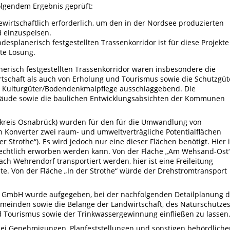
olgendem Ergebnis geprüft:
wirtschaftlich erforderlich, um den in der Nordsee produzierten
d einzuspeisen.
esplanerisch festgestellten Trassenkorridor ist für diese Projekte
te Lösung.
nerisch festgestellten Trassenkorridor waren insbesondere die
schaft als auch von Erholung und Tourismus sowie die Schutzgüt
d Kulturgüter/Bodendenkmalpflege ausschlaggebend. Die
äude sowie die baulichen Entwicklungsabsichten der Kommunen
kreis Osnabrück) wurden für den für die Umwandlung von
n Konverter zwei raum- und umweltverträgliche Potentialflächen
 Strothe“). Es wird jedoch nur eine dieser Flächen benötigt. Hier i
trechtlich erworben werden kann. Von der Fläche „Am Wehsand-Ost
ach Wehrendorf transportiert werden, hier ist eine Freileitung
e. Von der Fläche „In der Strothe“ würde der Drehstromtransport
e GmbH wurde aufgegeben, bei der nachfolgenden Detailplanung d
meinden sowie die Belange der Landwirtschaft, des Naturschutzes
 Tourismus sowie der Trinkwassergewinnung einfließen zu lassen
 bei Genehmigungen, Planfeststellungen und sonstigen behördliche