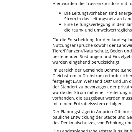
Hier wurden die Trassenkorridore mit f
Die Leitungsvorhaben sind energie
Strom in das Leitungsnetz an Lan
Eine Leitungsverlegung in dem land
die raum- und umweltverträglichs
Für die Entscheidung für den landespla
Nutzungsansprüche sowohl der Landwirt
Tiere/Pflanzen//Naturschutz, Boden un
bestehenden Siedlungen und Einzelgeb
wurden eingehend berücksichtigt.
Im Bereich der Gemeinde Bohmte (Land
Gleichstrom in Drehstrom erforderliche
festgelegt („Am Wehsand-Ost“ und „In der
der Standort zu bevorzugen, der priva
würde der Strom mit einer Freileitung n
vorhanden, die ausgebaut werden müsst
mit einem Erdkabelsystem erfolgen.
Der Planungsträgerin Amprion Offshor
bauliche Entwicklung der Städte und Ge
des Denkmalschutzes, von Erholung und
Die Landesplanerische Feststellung ist