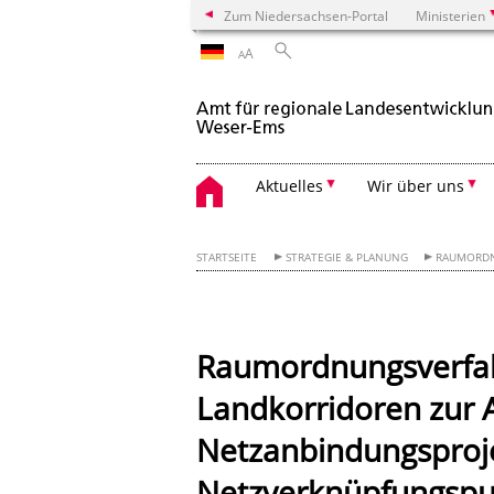
Zum Niedersachsen-Portal
Ministerien
A
A
Aktuelles
Wir über uns
STARTSEITE
STRATEGIE & PLANUNG
RAUMORD
Raumordnungsverfah
Landkorridoren zur 
Netzanbindungsproj
Netzverknüpfungspu