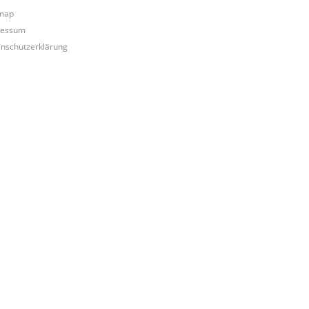
map
ressum
nschutzerklärung