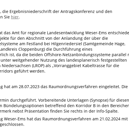
, die Ergebnisniederschrift der Antragskonferenz und den
n Sie
hier
.
at das Amt für regionale Landesentwicklung Weser-Ems entschiede
ekte für den Abschnitt von der Anlandung der über die
lsysteme am Festland bei Hilgenriedersiel (Samtgemeinde Hage,
 (Landkreis Cloppenburg) die Durchführung eines
ich ist, da die beiden Offshore-Netzanbindungssysteme parallel 
 unter weitgehender Nutzung des landesplanerisch festgestellten
edersachsen (LROP) als „Vorranggebiet Kabeltrasse für die
rridors geführt werden.
ng hat am 28.07.2023 das Raumordnungsverfahren eingeleitet. Die
rmin durchgeführt. Vorbereitende Unterlagen (Synopse) für diese
n Bündelungsoptionen betreffend den Korridor B in den Bereiche
merk nebst Präsentation finden Sie rechts in der Info-Spalte.
ung Weser-Ems hat das Raumordnungsverfahren am 21.02.2024 mit
geschlossen.