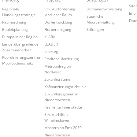
Site
Regionale
Strukturförderung
Domänenverwaltung
Imp
Handlungsstrategie
ländlicher Raum
Staatliche
Date
Raumordnung
Dorfentwicklung
Moorverwaltung
Bauleitplanung
Flurbereinigung
Stiftungen
Europa in der Region
KLARA
Länderübergreifende
LEADER
Zusammenarbeit
Interreg
Koordinierungszentrum
Städtebauförderung
Moorbodenschutz
Metropolregion
Nordwest
Zukunftsräume
Kofinanzierungsrichtlinie
Zukunftsregionen in
Niedersachsen
Resiliente Innenstädte
Strukturhilfen
Wilhelmshaven
Masterplan Ems 2050
Niedersachsen