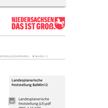
AUMORDNUNGSVERFAHREN
BALWIN 12
Landesplanerische
Feststellung BalWin12
Landesplanerische
Feststellung (LF).pdf