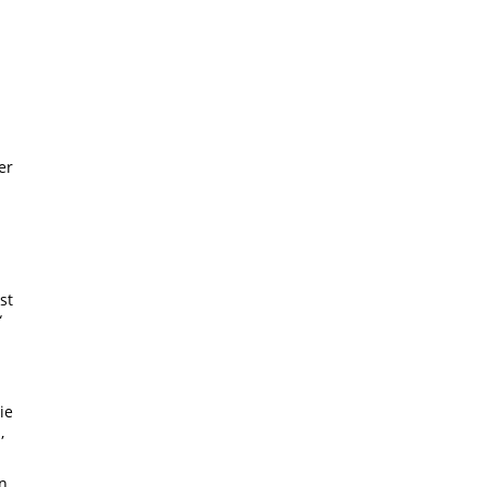
er
st
“
ie
,
.
n