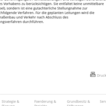
s Vorhabens zu berücksichtigen. Sie entfaltet keine unmittelbare
iabel), sondern ist eine gutachterliche Stellungnahme zur
chfolgende Verfahren. Für die geplanten Leitungen wird die
traßenbau und Verkehr nach Abschluss des
ungsverfahren durchführen.
Druc
Strategie &
Foerderung &
Grundbesitz &
Ser
Planung
Projekte
Stiftungen