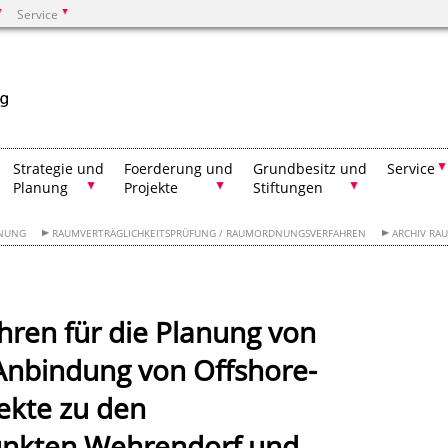
Service
Suchen
Strategie und
Foerderung und
Grundbesitz und
Service
Planung
Projekte
Stiftungen
NUNG
RAUMVERTRÄGLICHKEITSPRÜFUNG / RAUMORDNUNGSVERFAHREN
ARCHIV R
ren für die Planung von
Anbindung von Offshore-
ekte zu den
nkten Wehrendorf und