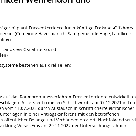
gerin) plant Trassenkorridore für zukünftige Erdkabel-Offshore-
edersiel (Gemeinde Hagermarsch, Samtgemeinde Hage, Landkreis
nkten
 Landkreis Osnabrück) und
len).
systeme bestehen aus drei Teilen:
ung auf das Raumordnungsverfahren Trassenkorridore entwickelt u
schlagen. Als erster formellen Schritt wurde am 07.12.2021 in Fo
n vom 11.07.2022 durch Austausch in schriftlicher/elektronischer
nterlagen in einer Antragskonferenz mit den betroffenen
 öffentlicher Belange und Verbänden erörtert. Nachfolgend wur
twicklung Weser-Ems am 29.11.2022 der Untersuchungsrahmen