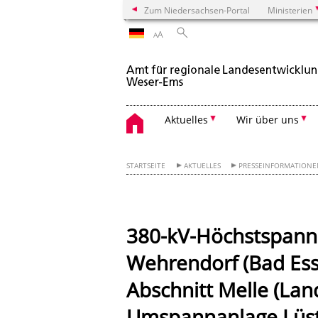
Zum Niedersachsen-Portal
Ministerien
A
A
Aktuelles
Wir über uns
STARTSEITE
AKTUELLES
PRESSEINFORMATION
380-kV-Höchstspannu
Wehrendorf (Bad Ess
Abschnitt Melle (La
Umspannanlage Lüst