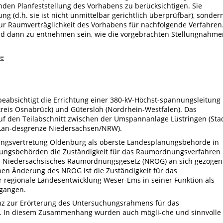
nden Planfeststellung des Vorhabens zu berücksichtigen. Sie
ng (d.h. sie ist nicht unmittelbar gerichtlich überprüfbar), sonder
zur Raumverträglichkeit des Vorhabens für nachfolgende Verfahren
ird dann zu entnehmen sein, wie die vorgebrachten Stellungnahme
de
eabsichtigt die Errichtung einer 380-kV-Höchst-spannungsleitung
reis Osnabrück) und Gütersloh (Nordrhein-Westfalen). Das
f den Teilabschnitt zwischen der Umspannanlage Lüstringen (Sta
, Lan-desgrenze Niedersachsen/NRW).
ungsvertretung Oldenburg als oberste Landesplanungsbehörde in
ungsbehörden die Zuständigkeit für das Raumordnungsverfahren
 1 Niedersächsisches Raumordnungsgesetz (NROG) an sich gezogen
enen Änderung des NROG ist die Zuständigkeit für das
regionale Landesentwicklung Weser-Ems in seiner Funktion als
gangen.
nz zur Erörterung des Untersuchungsrahmens für das
. In diesem Zusammenhang wurden auch mögli-che und sinnvolle