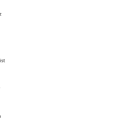
z
ist
6
m