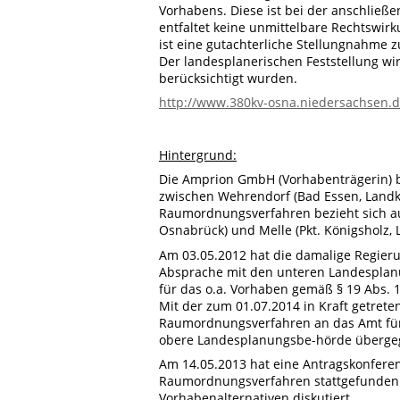
Vorhabens. Diese ist bei der anschließe
entfaltet keine unmittelbare Rechtswirku
ist eine gutachterliche Stellungnahme 
Der landesplanerischen Feststellung w
berücksichtigt wurden.
http://www.380kv-osna.niedersachsen.
Hintergrund:
Die Amprion GmbH (Vorhabenträgerin) b
zwischen Wehrendorf (Bad Essen, Landk
Raumordnungsverfahren bezieht sich au
Osnabrück) und Melle (Pkt. Königsholz
Am 03.05.2012 hat die damalige Regier
Absprache mit den unteren Landesplan
für das o.a. Vorhaben gemäß § 19 Abs.
Mit der zum 01.07.2014 in Kraft getret
Raumordnungsverfahren an das Amt für 
obere Landesplanungsbe-hörde überge
Am 14.05.2013 hat eine Antragskonfere
Raumordnungsverfahren stattgefunden
Vorhabenalternativen diskutiert.