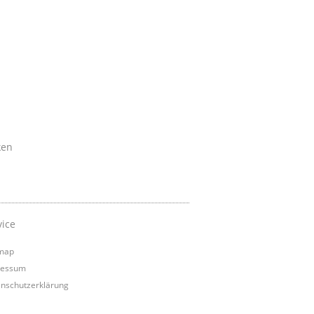
ken
vice
map
ressum
nschutzerklärung