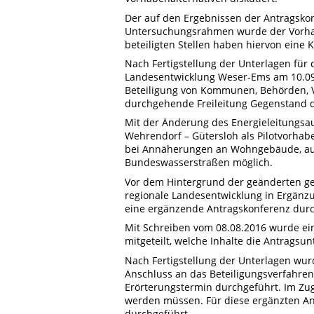
Der auf den Ergebnissen der Antragsko
Untersuchungsrahmen wurde der Vorhabe
beteiligten Stellen haben hiervon eine K
Nach Fertigstellung der Unterlagen für
Landesentwicklung Weser-Ems am 10.09
Beteiligung von Kommunen, Behörden, Ve
durchgehende Freileitung Gegenstand d
Mit der Änderung des Energieleitungsa
Wehrendorf – Gütersloh als Pilotvorhabe
bei Annäherungen an Wohngebäude, au
Bundeswasserstraßen möglich.
Vor dem Hintergrund der geänderten ge
regionale Landesentwicklung in Ergänz
eine ergänzende Antragskonferenz durc
Mit Schreiben vom 08.08.2016 wurde ei
mitgeteilt, welche Inhalte die Antragsu
Nach Fertigstellung der Unterlagen wur
Anschluss an das Beteiligungsverfahr
Erörterungstermin durchgeführt. Im Zug
werden müssen. Für diese ergänzten An
durchgeführt.