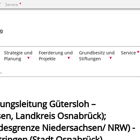
Service
Suchen
Strategie und
Foerderung und
Grundbesitz und
Service
Planung
Projekte
Stiftungen
EN
ngsleitung Gütersloh –
en, Landkreis Osnabrück);
ndesgrenze Niedersachsen/ NRW) -
ringen (Stadt Osnabrück)