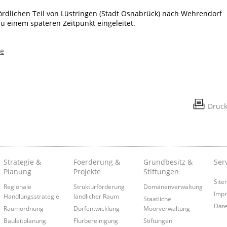
dlichen Teil von Lüstringen (Stadt Osnabrück) nach Wehrendorf
u einem späteren Zeitpunkt eingeleitet.
de
Druc
Strategie &
Foerderung &
Grundbesitz &
Ser
Planung
Projekte
Stiftungen
Site
Regionale
Strukturförderung
Domänenverwaltung
Imp
Handlungsstrategie
ländlicher Raum
Staatliche
Date
Raumordnung
Dorfentwicklung
Moorverwaltung
Bauleitplanung
Flurbereinigung
Stiftungen