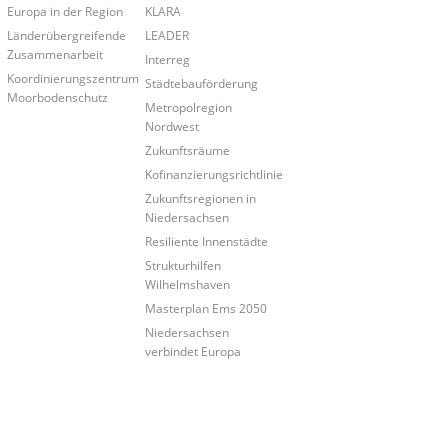
Europa in der Region
KLARA
Länderübergreifende
LEADER
Zusammenarbeit
Interreg
Koordinierungszentrum
Städtebauförderung
Moorbodenschutz
Metropolregion
Nordwest
Zukunftsräume
Kofinanzierungsrichtlinie
Zukunftsregionen in
Niedersachsen
Resiliente Innenstädte
Strukturhilfen
Wilhelmshaven
Masterplan Ems 2050
Niedersachsen
verbindet Europa