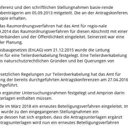
nferenz und den schriftlichen Stellungnahmen basie-rende
nträgerin am 05.09.2013 mitgeteilt. Die an der Antragskonferen
opie erhalten.
 das Raumordnungsverfahren hat das Amt für regio-nale
.2014 das Raumordnungsverfahren für diesen Abschnitt mit einer
rbänden und der Öffentlichkeit eingeleitet. Seinerzeit war eine
er Planung.
usbaugesetzes (EnLAG) vom 21.12.2015 wurde die Leitung
n für eine Teilerdverkabelung festgelegt. Eine Teilerdverkabelung 
s naturschutzrechtlichen Gründen und bei Querungen von
setzlichen Regelungen zur Teilerdverkabelung hat das Amt für
ung der bereits durchgeführten Antragskonferenzen am 27.04.201
hgeführt.
n ergänzter Untersuchungsrahmen festgelegt und Amprion darin
nterlagen enthalten müssen.
de im März 2018 ein erneutes Beteiligungsverfahren eingeleitet. I
en wurde zu den eingegangenen Stellungnahmen ein
e dessen hat sich ergeben, dass die Antragsunterlagen ergänzt
tragsunterlagen wird nun ein erneutes Beteiligungsverfahren