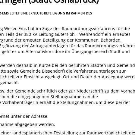
EMS LEITET EINE ERNEUTE BETEILIGUNG IM RAHMEN DES
ung Weser-Ems hat im Zuge des Raumordnungsverfahrens für die
n Teils der 380-kV-Leitung Gütersloh – Wehrendorf ein erneutes
tergrund der erneuten Beteiligung der Kommunen, Behörden,
ie Ergänzung der Antragsunterlagen für das Raumordnungsverfahre
 geht es um Alternativkorridore im Übergangsbereich Stadt und
 werden deshalb in Kürze bei den berührten Städten und Gemein
te sowie Gemeinde Bissendorf) die Verfahrensunterlagen zur
ichkeit zur Einsicht ausgelegt. Ort und Dauer der Auslegung wer
 gemacht.
w. der Gemeinde schriftlich oder zur Niederschrift zu dem Vorha
geben die eingegangenen Stellungnahmen an die
Vorhabenträgerin erhält die Stellungnahmen, um diese bei der
ernet unter der Adresse
ungnahme abgegeben werden.
iner landesplanerischen Feststellung zur Raumverträglichkeit de