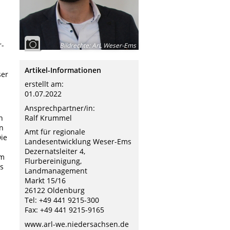
r-
Bildrechte
:
ArL Weser-Ems
Artikel-Informationen
ser
erstellt am:
01.07.2022
Ansprechpartner/in:
h
Ralf Krummel
en
Amt für regionale
ie
Landesentwicklung Weser-Ems
Dezernatsleiter 4,
um
Flurbereinigung,
s
Landmanagement
Markt 15/16
26122 Oldenburg
Tel: +49 441 9215-300
Fax: +49 441 9215-9165
www.arl-we.niedersachsen.de