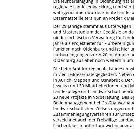
Die Flurbereinigung in Oldenburg hat 
regionale Landesentwicklung rund vier 
wahrgenommen wurde, konnte Landesbea
Dezernatsteilleiters nun an Frederik Me
Der 29-jährige stammt aus Esterwegen 
und Masterstudium der Geodäsie an der
niedersächsischen Verwaltung für Land
Jahre als Projektleiter für Flurbereinig
Funktion nach Oldenburg und ist hier 
flurbereinigungen zur A 20 im Ammerla
Oldenburg aus aber noch weiterhin um 
Die beim Amt für regionale Landesentwi
in vier Teildezernate gegliedert. Nebe
in Aurich, Meppen und Osnabrück. Der S
jeweils rund 30 Mitarbeiterinnen und M
Landespflege und Landwirtschaft bearb
20 neue Projekte in Vorbereitung. Das 
Bodenmanagement bei Großbauvorhaben 
landwirtschaftlichen Zielsetzungen und
Zusammenlegungsverfahren zur Umsetz
verzeichnet auch der Freiwillige Landt
Flächentausch unter Landwirten oder a