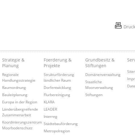
Druc
Strategie &
Foerderung &
Grundbesitz &
Ser
Planung
Projekte
Stiftungen
Site
Regionale
Strukturförderung
Domänenverwaltung
Imp
Handlungsstrategie
ländlicher Raum
Staatliche
Date
Raumordnung
Dorfentwicklung
Moorverwaltung
Bauleitplanung
Flurbereinigung
Stiftungen
Europa in der Region
KLARA
Länderübergreifende
LEADER
Zusammenarbeit
Interreg
Koordinierungszentrum
Städtebauförderung
Moorbodenschutz
Metropolregion