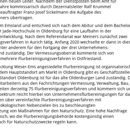
einen neuen Leiter. Nachdem der Dienstposten beim Amt für
Jahre kommissarisch durch Dezernatsleiter Ralf Krummel
uftragter Franz-Josef Sickelmann die Aufgabe des
iners übertragen.
im Emsland und entschied sich nach dem Abitur und dem Bachelo
 Jade-Hochschule in Oldenburg für eine Laufbahn in der
entwicklung. Nach dem Referendariat war Meiners zunächst zwei
ungsverfahren in Aurich tätig. Anfang 2020 wechselte er dann in die
unter anderem für den Fortgang der drei Unternehmens­
nd zuständig. Der Vermessungsoberrat kümmerte sich von
mehrere Flurbereinigungsverfahren in Ostfriesland.
cklung Weser-Ems angesiedelte Flurbereinigung ist organisatorisc
n dem Hauptstandort am Markt in Oldenburg gibt es Geschäftsstell
tandort Oldenburg ist für das alte Oldenburger Land zuständig. D
itarbeitern aus den Fachrichtungen Vermessung, Verwaltung, Bau,
eiten derzeitig 75 Flurbereinigungsverfahren und kümmern sich 
Spektrum reicht hierbei von Unternehmensflurbereinigungen für da
über vereinfachte Flurbereinigungsverfahren mit
 ökologischen Nebenzielen bis zu beschleunigten
ung von Maßnahmen für den Naturschutz. Eine hohe Nachfrage
ausch, wo die Flurbereinigungsbehörde kostengünstig einen
uch für Naturschutzzwecke regeln kann.