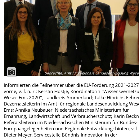
Bildrechte
:
Amt für regionale Landesentwicklung Wes
Informierten die Teilnehmer über die EU-Förderung 2021-2027
vorne, v. l. n. r.; Kerstin Höstje, Koordinatorin "Wissensvernetz
Weser-Ems 2020", Landkreis Ammerland; Talke Hinrichs-Fehre
Dezernatsleiterin im Amt für regionale Landesentwicklung Wes
Ems; Annika Neubauer, Niedersächsisches Ministerium für
Ernährung, Landwirtschaft und Verbraucherschutz; Karin Beck
Referatsleiterin im Niedersächsischen Ministerium für Bundes-
Europaangelegenheiten und Regionale Entwicklung; hinten, v. l. 
Dieter Meyer, Servicestelle Bündnis Innovation in der