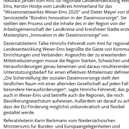
Nikolaus Jansen vom Amt für regionale Landesentwicklung Wes
Ems, Kerstin Höstje vom Landkreis Ammerland für das
"Wissensnetzwerkes Weser-Ems 2020" und Dieter Meyer von d
Servicestelle "Bündnis Innovation in der Daseinsvorsorge". Sie
stellten den Prozess und die Inhalte des in der Region von der
Arbeitsgemeinschaft der Landkreise und kreisfreien Städte erste
Masterplans „Innovation in der Daseinsvorsorge“ vor.
Dezernatsleiterin Talke Hinrichs-Fehrendt vom Amt für regiona
Landesentwicklung Weser-Ems begrüßte die Gäste von Kommu
Einrichtungen und Verbänden. Angesichts der zu erwartenden
Mittelreduzierungen müsse die Region Stärken, Schwächen un
Herausforderungen genau benennen und daraus resultierende
Unterstützungsbedarf für einen effektiven Mitteleinsatz definie
„Die Sicherstellung der sozialen Daseinsvorsorge stellt den
ländlichen Raum mit einer alternden Gesellschaft auf jeden Fall
besondere Herausforderungen“, sagte Hinrichs-Fehrendt, das g
auch in Weser-Ems und betreffe auch die Regionen, die noch
Bevölkerungswachstum aufwiesen. Außerdem sei darauf zu ac
dass die EU-Förderung möglichst unbürokratisch und flexibel
gestaltet werde.
Referatsleiterin Karin Beckmann vom Niedersächsischen
Ministeriums für Bundes- und Europaangelegenheiten und