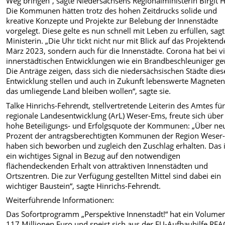
Weg bringen“, sagte Niedersachsens Regionalministerin Birgit 
Die Kommunen hätten trotz des hohen Zeitdrucks solide und
kreative Konzepte und Projekte zur Belebung der Innenstädte
vorgelegt. Diese gelte es nun schnell mit Leben zu erfüllen, sagt
Ministerin. „Die Uhr tickt nicht nur mit Blick auf das Projekten
März 2023, sondern auch für die Innenstädte. Corona hat bei v
innerstädtischen Entwicklungen wie ein Brandbeschleuniger ge
Die Anträge zeigen, dass sich die niedersächsischen Städte dies
Entwicklung stellen und auch in Zukunft lebenswerte Magneten
das umliegende Land bleiben wollen“, sagte sie.
Talke Hinrichs-Fehrendt, stellvertretende Leiterin des Amtes fü
regionale Landesentwicklung (ArL) Weser-Ems, freute sich über
hohe Beteiligungs- und Erfolgsquote der Kommunen: „Über ne
Prozent der antragsberechtigten Kommunen der Region Weser
haben sich beworben und zugleich den Zuschlag erhalten. Das i
ein wichtiges Signal in Bezug auf den notwendigen
flächendeckenden Erhalt von attraktiven Innenstädten und
Ortszentren. Die zur Verfügung gestellten Mittel sind dabei ein
wichtiger Baustein“, sagte Hinrichs-Fehrendt.
Weiterführende Informationen:
Das Sofortprogramm „Perspektive Innenstadt!“ hat ein Volume
117 Millionen Euro und speist sich aus der EU-Aufbauhilfe RE