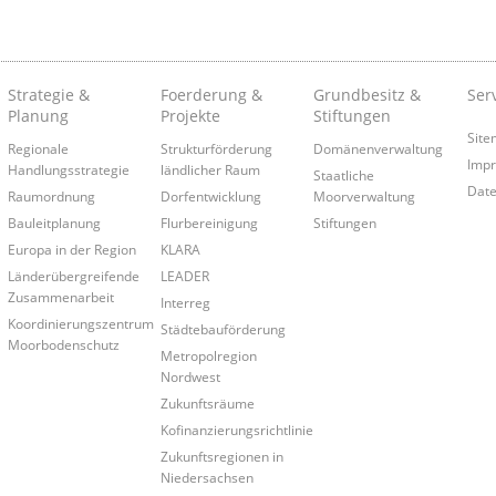
Strategie &
Foerderung &
Grundbesitz &
Ser
Planung
Projekte
Stiftungen
Site
Regionale
Strukturförderung
Domänenverwaltung
Imp
Handlungsstrategie
ländlicher Raum
Staatliche
Date
Raumordnung
Dorfentwicklung
Moorverwaltung
Bauleitplanung
Flurbereinigung
Stiftungen
Europa in der Region
KLARA
Länderübergreifende
LEADER
Zusammenarbeit
Interreg
Koordinierungszentrum
Städtebauförderung
Moorbodenschutz
Metropolregion
Nordwest
Zukunftsräume
Kofinanzierungsrichtlinie
Zukunftsregionen in
Niedersachsen