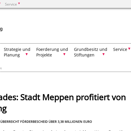
Service
Suchen
Strategie und
Foerderung und
Grundbesitz und
Service
Planung
Projekte
Stiftungen
EN
des: Stadt Meppen profitiert von
ng
ÜBERREICHT FÖRDERBESCHEID ÜBER 3,38 MILLIONEN EURO