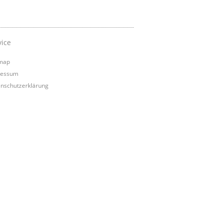
vice
map
ressum
nschutzerklärung