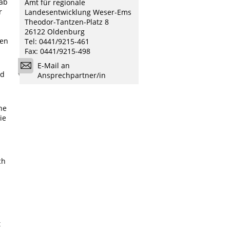
gab
Amt für regionale
r
Landesentwicklung Weser-Ems
Theodor-Tantzen-Platz 8
26122 Oldenburg
ten
Tel: 0441/9215-461
Fax: 0441/9215-498
E-Mail an
rd
Ansprechpartner/in
he
ie
ch
t