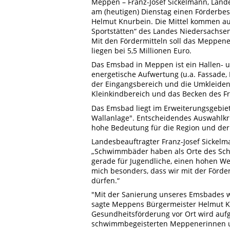
Meppen – Franz-Josef Sickelmann, Land
am (heutigen) Dienstag einen Förderbe
Helmut Knurbein. Die Mittel kommen au
Sportstätten“ des Landes Niedersachse
Mit den Fördermitteln soll das Meppen
liegen bei 5,5 Millionen Euro.
Das Emsbad in Meppen ist ein Hallen- u
energetische Aufwertung (u.a. Fassade
der Eingangsbereich und die Umkleiden 
Kleinkindbereich und das Becken des Fr
Das Emsbad liegt im Erweiterungsgebie
Wallanlage". Entscheidendes Auswahlkri
hohe Bedeutung für die Region und der b
Landesbeauftragter Franz-Josef Sickel
„Schwimmbäder haben als Orte des Schwi
gerade für Jugendliche, einen hohen Wer
mich besonders, dass wir mit der Förde
dürfen.“
"Mit der Sanierung unseres Emsbades we
sagte Meppens Bürgermeister Helmut Knu
Gesundheitsförderung vor Ort wird aufgew
schwimmbegeisterten Meppenerinnen un