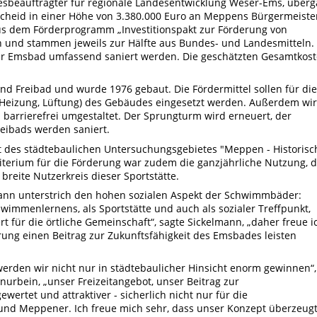
esbeauftragter für regionale Landesentwicklung Weser-Ems, über
scheid in einer Höhe von 3.380.000 Euro an Meppens Bürgermeiste
s dem Förderprogramm „Investitionspakt zur Förderung von
n und stammen jeweils zur Hälfte aus Bundes- und Landesmitteln.
er Emsbad umfassend saniert werden. Die geschätzten Gesamtkos
nd Freibad und wurde 1976 gebaut. Die Fördermittel sollen für die
, Heizung, Lüftung) des Gebäudes eingesetzt werden. Außerdem wi
barrierefrei umgestaltet. Der Sprungturm wird erneuert, der
eibads werden saniert.
t des städtebaulichen Untersuchungsgebietes "Meppen - Historisc
terium für die Förderung war zudem die ganzjährliche Nutzung, d
reite Nutzerkreis dieser Sportstätte.
mann unterstrich den hohen sozialen Aspekt der Schwimmbäder:
mmenlernens, als Sportstätte und auch als sozialer Treffpunkt,
t für die örtliche Gemeinschaft“, sagte Sickelmann, „daher freue i
rung einen Beitrag zur Zukunftsfähigkeit des Emsbades leisten
rden wir nicht nur in städtebaulicher Hinsicht enorm gewinnen“,
rbein, „unser Freizeitangebot, unser Beitrag zur
ertet und attraktiver - sicherlich nicht nur für die
d Meppener. Ich freue mich sehr, dass unser Konzept überzeug