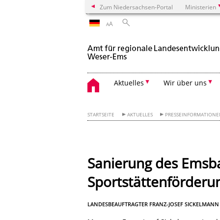
Zum Niedersachsen-Portal
Ministerien
A
A
Aktuelles
Wir über uns
STARTSEITE
AKTUELLES
PRESSEINFORMATION
Sanierung des Emsba
Sportstättenförderu
LANDESBEAUFTRAGTER FRANZ-JOSEF SICKELMANN 