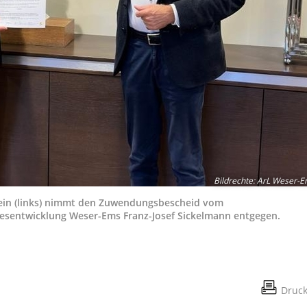
Bildrechte
:
ArL Weser-E
in (links) nimmt den Zuwendungsbescheid vom
desentwicklung Weser-Ems Franz-Josef Sickelmann entgegen.
Druc