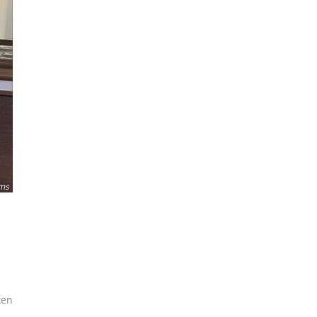
ms
ken