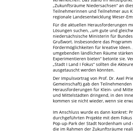
„Zukunftsräume Niedersachsen“ an die
Teilnehmerinnen und Teilnehmer aus K
regionale Landesentwicklung Weser-Ems
Für die aktuellen Herausforderungen 
Lösungen suchen, „um gute und gleichw
niedersächsische Ministerin für Bunde
Grußwort. Insbesondere das Programm Z
Fördermöglichkeiten für kreative Ideen. 
umgebenden ländlichen Räume stärken,
Experimentieren bieten“ betonte sie. Ve
„Stadt I Land I Fokus“ sollten die Ak
ausgetauscht werden könnten.
Der Impulsvortrag von Prof. Dr. Axel Pr
Gemeinschaft) gab den Teilnehmenden z
Herausforderungen für Klein- und Mitte
und Mittelstädten dringend, in den Inn
kommen sie nicht wieder, wenn sie erwa
Im Anschluss wurde es dann konkret: Pro
durchgeführten Projekte mit dem Fokus 
Pop-up-Park der Stadt Nordenham und de
die im Rahmen der Zukunftsräume reali