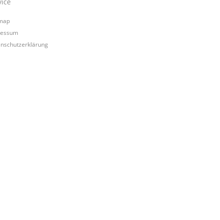
vice
map
ressum
nschutzerklärung