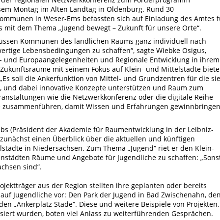
sem Montag im Alten Landtag in Oldenburg. Rund 30
ommunen in Weser-Ems befassten sich auf Einladung des Amtes f
 mit dem Thema „Jugend bewegt – Zukunft für unsere Orte“.
müssen Kommunen des ländlichen Raums ganz individuell nach
ertige Lebensbedingungen zu schaffen“, sagte Wiebke Osigus,
s- und Europaangelegenheiten und Regionale Entwicklung in ihrem
ukunftsräume mit seinem Fokus auf Klein- und Mittelstädte biete
„Es soll die Ankerfunktion von Mittel- und Grundzentren für die si
 und dabei innovative Konzepte unterstützen und Raum zum
ranstaltungen wie die Netzwerkkonferenz oder die digitale Reihe
teure zusammenführen, damit Wissen und Erfahrungen gewinnbringe
iebs (Präsident der Akademie für Raumentwicklung in der Leibniz-
unächst einen Überblick über die aktuellen und künftigen
lstädte in Niedersachsen. Zum Thema „Jugend“ riet er den Klein-
enstädten Räume und Angebote für Jugendliche zu schaffen: „Sons
chsen sind“.
jektträger aus der Region stellten ihre geplanten oder bereits
auf Jugendliche vor: Den Park der Jugend in Bad Zwischenahn, de
n „Ankerplatz Stade“. Diese und weitere Beispiele von Projekten,
siert wurden, boten viel Anlass zu weiterführenden Gesprächen.