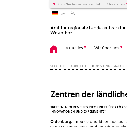
Zum Niedersachsen-Portal
Ministerien
A
A
Aktuelles
Wir über uns
STARTSEITE
AKTUELLES
PRESSEINFORMATION
Zentren der ländlic
TREFFEN IN OLDENBURG INFORMIERT ÜBER FÖRD
INNOVATIONEN UND EXPERIMENTE“
Oldenburg
. Impulse und Ideen austausc
verwirklichen: Das stand im Mittelpun