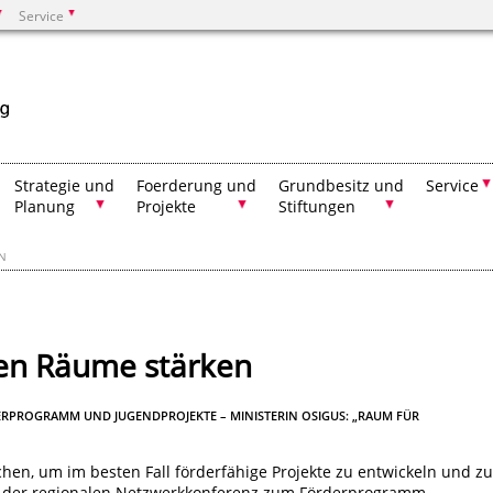
Service
Suchen
Strategie und
Foerderung und
Grundbesitz und
Service
Planung
Projekte
Stiftungen
EN
hen Räume stärken
ERPROGRAMM UND JUGENDPROJEKTE – MINISTERIN OSIGUS: „RAUM FÜR
hen, um im besten Fall förderfähige Projekte zu entwickeln und zu
kt der regionalen Netzwerkkonferenz zum Förderprogramm