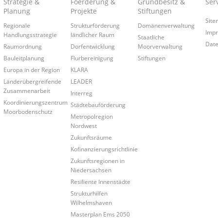
Strategie &
Foerderung &
Grundbesitz &
Ser
Planung
Projekte
Stiftungen
Site
Regionale
Strukturförderung
Domänenverwaltung
Imp
Handlungsstrategie
ländlicher Raum
Staatliche
Date
Raumordnung
Dorfentwicklung
Moorverwaltung
Bauleitplanung
Flurbereinigung
Stiftungen
Europa in der Region
KLARA
Länderübergreifende
LEADER
Zusammenarbeit
Interreg
Koordinierungszentrum
Städtebauförderung
Moorbodenschutz
Metropolregion
Nordwest
Zukunftsräume
Kofinanzierungsrichtlinie
Zukunftsregionen in
Niedersachsen
Resiliente Innenstädte
Strukturhilfen
Wilhelmshaven
Masterplan Ems 2050