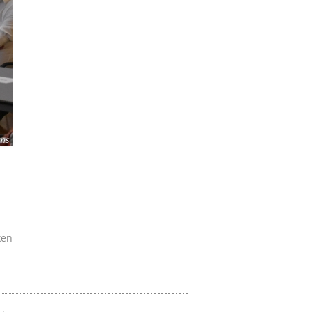
ms
ken