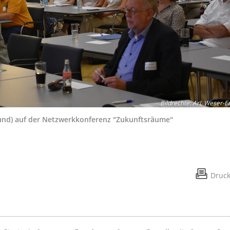
Bildrechte
:
ArL Weser-E
rund) auf der Netzwerkkonferenz "Zukunftsräume"
Druc