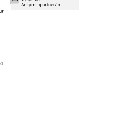
Ansprechpartner/in
ür
e
nd
t
n