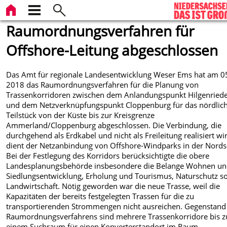
Raumordnungsverfahren für
Offshore-Leitung abgeschlossen
Das Amt für regionale Landesentwicklung Weser Ems hat am 05.
2018 das Raumordnungsverfahren für die Planung von
Trassenkorridoren zwischen dem Anlandungspunkt Hilgenriede
und dem Netzverknüpfungspunkt Cloppenburg für das nördlic
Teilstück von der Küste bis zur Kreisgrenze
Ammerland/Cloppenburg abgeschlossen. Die Verbindung, die
durchgehend als Erdkabel und nicht als Freileitung realisiert wi
dient der Netzanbindung von Offshore-Windparks in der Nords
Bei der Festlegung des Korridors berücksichtigte die obere
Landesplanungsbehörde insbesondere die Belange Wohnen u
Siedlungsentwicklung, Erholung und Tourismus, Naturschutz s
Landwirtschaft. Nötig geworden war die neue Trasse, weil die
Kapazitäten der bereits festgelegten Trassen für die zu
transportierenden Strommengen nicht ausreichen. Gegenstand
Raumordnungsverfahrens sind mehrere Trassenkorridore bis z
einem Suchraum für einen Konverterstandort im Raum