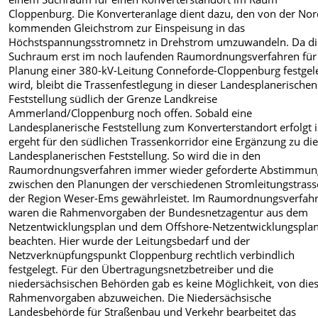
Cloppenburg. Die Konverteranlage dient dazu, den von der No
kommenden Gleichstrom zur Einspeisung in das
Höchstspannungsstromnetz in Drehstrom umzuwandeln. Da di
Suchraum erst im noch laufenden Raumordnungsverfahren für
Planung einer 380-kV-Leitung Conneforde-Cloppenburg festgel
wird, bleibt die Trassenfestlegung in dieser Landesplanerischen
Feststellung südlich der Grenze Landkreise
Ammerland/Cloppenburg noch offen. Sobald eine
Landesplanerische Feststellung zum Konverterstandort erfolgt i
ergeht für den südlichen Trassenkorridor eine Ergänzung zu di
Landesplanerischen Feststellung. So wird die in den
Raumordnungsverfahren immer wieder geforderte Abstimmun
zwischen den Planungen der verschiedenen Stromleitungstrass
der Region Weser-Ems gewährleistet. Im Raumordnungsverfah
waren die Rahmenvorgaben der Bundesnetzagentur aus dem
Netzentwicklungsplan und dem Offshore-Netzentwicklungsplan
beachten. Hier wurde der Leitungsbedarf und der
Netzverknüpfungspunkt Cloppenburg rechtlich verbindlich
festgelegt. Für den Übertragungsnetzbetreiber und die
niedersächsischen Behörden gab es keine Möglichkeit, von die
Rahmenvorgaben abzuweichen. Die Niedersächsische
Landesbehörde für Straßenbau und Verkehr bearbeitet das