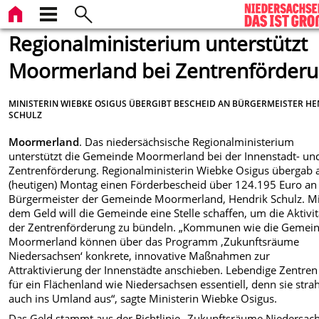
Regionalministerium unterstützt
Moormerland bei Zentrenförder
MINISTERIN WIEBKE OSIGUS ÜBERGIBT BESCHEID AN BÜRGERMEISTER H
SCHULZ
Moormerland
. Das niedersächsische Regionalministerium
unterstützt die Gemeinde Moormerland bei der Innenstadt- un
Zentrenförderung. Regionalministerin Wiebke Osigus übergab
(heutigen) Montag einen Förderbescheid über 124.195 Euro an
Bürgermeister der Gemeinde Moormerland, Hendrik Schulz. Mi
dem Geld will die Gemeinde eine Stelle schaffen, um die Aktivi
der Zentrenförderung zu bündeln. „Kommunen wie die Gemei
Moormerland können über das Programm ‚Zukunftsräume
Niedersachsen‘ konkrete, innovative Maßnahmen zur
Attraktivierung der Innenstädte anschieben. Lebendige Zentren
für ein Flächenland wie Niedersachsen essentiell, denn sie stra
auch ins Umland aus“, sagte Ministerin Wiebke Osigus.
Das Geld stammt aus der Richtlinie „Zukunftsräume Niedersach