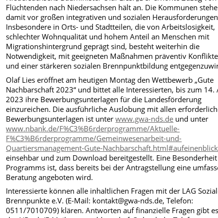
Flüchtenden nach Niedersachsen hält an. Die Kommunen steh
damit vor großen integrativen und sozialen Herausforderungen
Insbesondere in Orts- und Stadtteilen, die von Arbeitslosigkeit,
schlechter Wohnqualität und hohem Anteil an Menschen mit
Migrationshintergrund geprägt sind, besteht weiterhin die
Notwendigkeit, mit geeigneten Maßnahmen präventiv Konflikt
und einer stärkeren sozialen Brennpunktbildung entgegenzuwi
Olaf Lies eröffnet am heutigen Montag den Wettbewerb „Gute
Nachbarschaft 2023“ und bittet alle Interessierten, bis zum 14. 
2023 ihre Bewerbungsunterlagen für die Landesförderung
einzureichen. Die ausführliche Auslobung mit allen erforderlic
Bewerbungsunterlagen ist unter
www.gwa-nds.de
und unter
www.nbank.de/F%C3%B6rderprogramme/Aktuelle-
F%C3%B6rderprogramme/Gemeinwesenarbeit-und-
Quartiersmanagement-Gute-Nachbarschaft.html#aufeinenblic
einsehbar und zum Download bereitgestellt. Eine Besonderheit
Programms ist, dass bereits bei der Antragstellung eine umfas
Beratung angeboten wird.
Interessierte können alle inhaltlichen Fragen mit der LAG Sozia
Brennpunkte e.V. (E-Mail: kontakt@gwa-nds.de, Telefon:
0511/7010709) klären. Antworten auf finanzielle Fragen gibt es